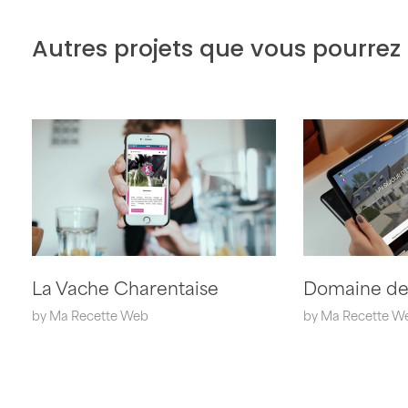
Autres projets que vous pourrez 
La Vache Charentaise
Domaine de 
by
Ma Recette Web
by
Ma Recette W