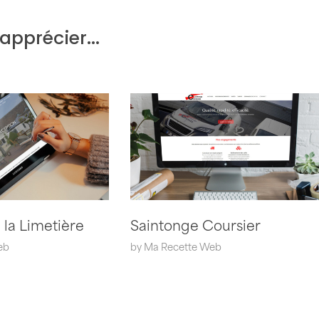
apprécier...
la Limetière
Saintonge Coursier
eb
by
Ma Recette Web