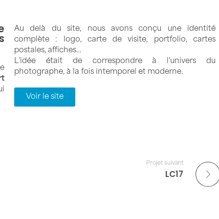
e
Au delà du site, nous avons conçu une identité
s
complète : logo, carte de visite, portfolio, cartes
postales, affiches…
L’idée était de correspondre à l’univers du
ne
photographe, à la fois intemporel et moderne.
rt
ui
Voir le site
Projet suivant
LC17